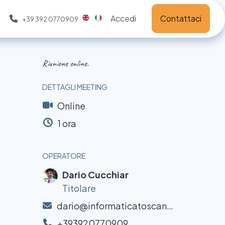
Accedi
Contattaci
+39 392 0770909
Riunione online.
DETTAGLI MEETING
Online
1 ora
OPERATORE
Dario Cucchiar
Titolare
dario@informaticatoscana.it
+393920770909