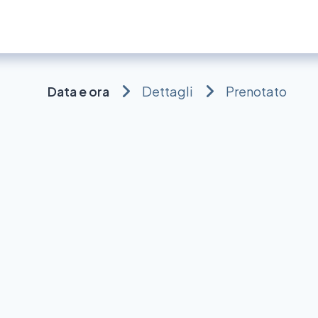
nza
Lavori
Data e ora
Dettagli
Prenotato